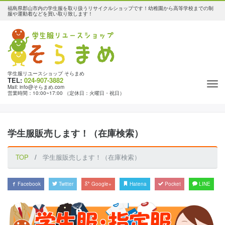
福島県郡山市内の学生服を取り扱うリサイクルショップです！幼稚園から高等学校までの制
服や運動着などを買い取り致します！
学生服リユースショップ そらまめ
TEL:
024-907-3882
Tog
Mail: info@そらまめ.com
営業時間：10:00~17:00 （定休日：火曜日・祝日）
nav
学生服販売します！（在庫検索）
TOP
学生服販売します！（在庫検索）
Facebook
Twitter
Google+
Hatena
Pocket
LINE