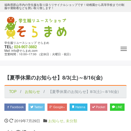
福島県郡山市内の学生服を取り扱うリサイクルショップです！幼稚園から高等学校までの制
服や運動着などを買い取り致します！
学生服リユースショップ そらまめ
TEL:
024-907-3882
Tog
Mail: info@そらまめ.com
営業時間：10:00~17:00 （定休日：火曜日・祝日）
nav
【夏季休業のお知らせ】8/3(土)～8/16(金)
TOP
お知らせ
【夏季休業のお知らせ】8/3(土)～8/16(金)
Facebook
Twitter
Google+
Hatena
Pocket
LINE
2019年7月29日
お知らせ
,
未分類