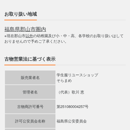
お取り扱い地域
福島県郡山市圏内
※現在郡山市
以外
の幼稚園及び小・中・高、各学校のお取り扱いはして
おりませんので予めご了承ください。
古物営業法に基づく表示
学生服リユースショップ
販売業者名
そらまめ
管理者名
（代表）歌川 恵
古物商許可番号
第251080004257号
許可公安員会名称
福島県公安委員会