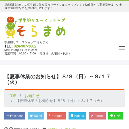
福島県郡山市内の学生服を取り扱うリサイクルショップです！幼稚園から高等学校までの制
服や運動着などを買い取り致します！
学生服リユースショップ そらまめ
TEL:
024-907-3882
Tog
Mail: info@そらまめ.com
営業時間：10:00~17:00 （定休日：火曜日・祝日）
nav
【夏季休業のお知らせ】８/８（日）～８/１７
（火）
TOP
お知らせ
【夏季休業のお知らせ】８/８（日）～８/１７（火）
Facebook
Twitter
Google+
Hatena
Pocket
LINE