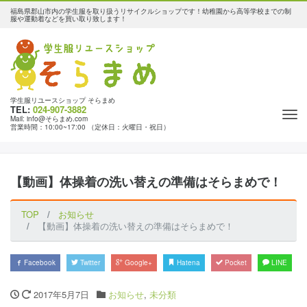
福島県郡山市内の学生服を取り扱うリサイクルショップです！幼稚園から高等学校までの制
服や運動着などを買い取り致します！
学生服リユースショップ そらまめ
TEL:
024-907-3882
Tog
Mail: info@そらまめ.com
営業時間：10:00~17:00 （定休日：火曜日・祝日）
nav
【動画】体操着の洗い替えの準備はそらまめで！
TOP
お知らせ
【動画】体操着の洗い替えの準備はそらまめで！
Facebook
Twitter
Google+
Hatena
Pocket
LINE
2017年5月7日
お知らせ
,
未分類