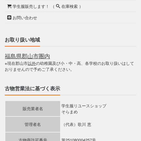
学生服販売します！ （
在庫検索 ）
お問い合わせ
お取り扱い地域
福島県郡山市圏内
※現在郡山市
以外
の幼稚園及び小・中・高、各学校のお取り扱いはして
おりませんので予めご了承ください。
古物営業法に基づく表示
学生服リユースショップ
販売業者名
そらまめ
管理者名
（代表）歌川 恵
古物商許可番号
第251080004257号