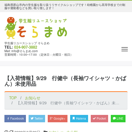
福島県郡山市内の学生服を取り扱うリサイクルショップです！幼稚園から高等学校までの制
服や運動着などを買い取り致します！
学生服リユースショップ そらまめ
TEL:
024-907-3882
Tog
Mail: info@そらまめ.com
営業時間：10:00~17:00 （定休日：火曜日・祝日）
nav
【入荷情報】9/29 行健中（長袖ワイシャツ・かば
ん）未使用品
TOP
お知らせ
【入荷情報】9/29 行健中（長袖ワイシャツ・かばん）未使用品
Facebook
Twitter
Google+
Hatena
Pocket
LINE