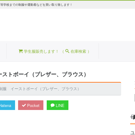
高等学校までの制服や運動着などを買い取り致します！
学生服販売します！ （
在庫検索 ）
イーストボーイ（ブレザー、ブラウス）
って制服 イーストボーイ（ブレザー、ブラウス）
atena
Pocket
LINE
ユ