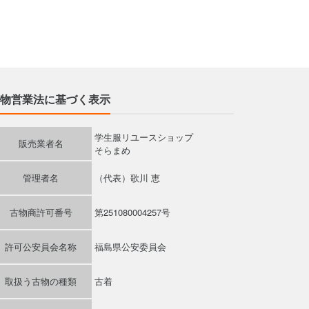
物営業法に基づく表示
学生服リユースショップ
販売業者名
そらまめ
管理者名
（代表）歌川 恵
古物商許可番号
第251080004257号
許可公安員会名称
福島県公安委員会
取扱う古物の種類
古着