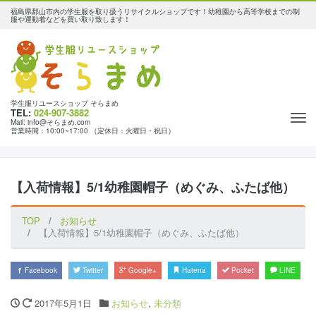
福島県郡山市内の学生服を取り扱うリサイクルショップです！幼稚園から高等学校までの制
服や運動着などを買い取り致します！
学生服リユースショップ そらまめ
TEL:
024-907-3882
Tog
Mail: info@そらまめ.com
営業時間：10:00~17:00 （定休日：火曜日・祝日）
nav
【入荷情報】5/1幼稚園帽子（めぐみ、ふたば他）
TOP
お知らせ
【入荷情報】5/1幼稚園帽子（めぐみ、ふたば他）
Facebook
Twitter
Google+
Hatena
Pocket
LINE
2017年5月1日
お知らせ
,
未分類