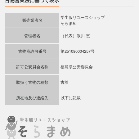
古物営業法に基づく表示
学生服リユースショップ
販売業者名
そらまめ
管理者名
（代表）歌川 恵
古物商許可番号
第251080004257号
許可公安員会名称
福島県公安委員会
取扱う古物の種類
古着
所在地及び連絡先
以下に記載