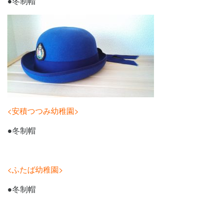
●冬制帽
<安積つつみ幼稚園>
●冬制帽
<ふたば幼稚園>
●冬制帽