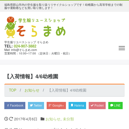
福島県郡山市内の学生服を取り扱うリサイクルショップです！幼稚園から高等学校までの制
服や運動着などを買い取り致します！
学生服リユースショップ そらまめ
TEL:
024-907-3882
Tog
Mail: info@そらまめ.com
営業時間：10:00~17:00 （定休日：火曜日・祝日）
nav
【入荷情報】4/6幼稚園
TOP
お知らせ
【入荷情報】4/6幼稚園
Facebook
Twitter
Google+
Hatena
Pocket
LINE
2017年4月6日
お知らせ
,
未分類