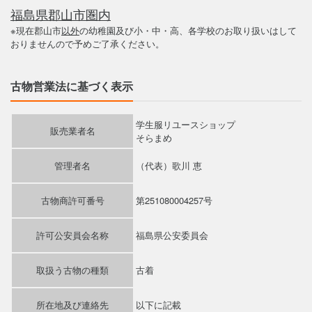
福島県郡山市圏内
※現在郡山市
以外
の幼稚園及び小・中・高、各学校のお取り扱いはして
おりませんので予めご了承ください。
古物営業法に基づく表示
学生服リユースショップ
販売業者名
そらまめ
管理者名
（代表）歌川 恵
古物商許可番号
第251080004257号
許可公安員会名称
福島県公安委員会
取扱う古物の種類
古着
所在地及び連絡先
以下に記載