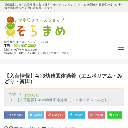
福島県郡山市内の学生服を取り扱うリサイクルショップです！幼稚園から高等学校までの制
服や運動着などを買い取り致します！
学生服リユースショップ そらまめ
TEL:
024-907-3882
Tog
Mail: info@そらまめ.com
営業時間：10:00~17:00 （定休日：火曜日・祝日）
nav
【入荷情報】4/13幼稚園体操着（エムポリアム・み
どり・富田）
TOP
お知らせ
【入荷情報】4/13幼稚園体操着（エムポリアム・みどり・富田）
Facebook
Twitter
Google+
Hatena
Pocket
LINE