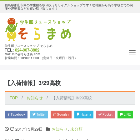
福島県郡山市内の学生服を取り扱うリサイクルショップです！幼稚園から高等学校までの制
服や運動着などを買い取り致します！
学生服リユースショップ そらまめ
TEL:
024-907-3882
Tog
Mail: info@そらまめ.com
営業時間：10:00~17:00 （定休日：火曜日・祝日）
nav
【入荷情報】3/29高校
TOP
お知らせ
【入荷情報】3/29高校
Facebook
Twitter
Google+
Hatena
Pocket
LINE
2017年3月29日
お知らせ
,
未分類