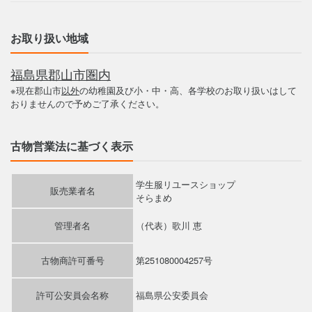
お取り扱い地域
福島県郡山市圏内
※現在郡山市
以外
の幼稚園及び小・中・高、各学校のお取り扱いはして
おりませんので予めご了承ください。
古物営業法に基づく表示
学生服リユースショップ
販売業者名
そらまめ
管理者名
（代表）歌川 恵
古物商許可番号
第251080004257号
許可公安員会名称
福島県公安委員会