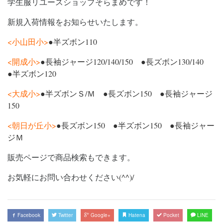
学生服リユースショップそらまめです！
新規入荷情報をお知らせいたします。
<小山田小>
●半ズボン110
<開成小>
●長袖ジャージ120/140/150 ●
長ズボン130/140
●半ズボン120
<大成小>
●半ズボンＳ/Ｍ ●長ズボン150 ●長袖ジャージ
150
<朝日が丘小>
●長ズボン150 ●半ズボン150 ●長袖ジャー
ジＭ
販売ページで商品検索もできます。
お気軽にお問い合わせください
(^^)/
Facebook
Twitter
Google+
Hatena
Pocket
LINE