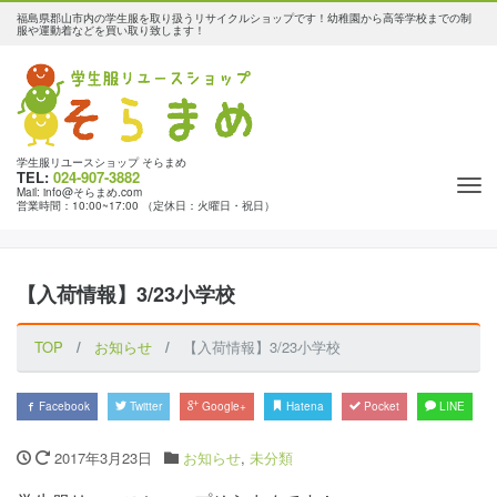
福島県郡山市内の学生服を取り扱うリサイクルショップです！幼稚園から高等学校までの制
服や運動着などを買い取り致します！
学生服リユースショップ そらまめ
TEL:
024-907-3882
Tog
Mail: info@そらまめ.com
営業時間：10:00~17:00 （定休日：火曜日・祝日）
nav
【入荷情報】3/23小学校
TOP
お知らせ
【入荷情報】3/23小学校
Facebook
Twitter
Google+
Hatena
Pocket
LINE
2017年3月23日
お知らせ
,
未分類