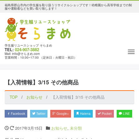
福島県郡山市内の学生服を取り扱うリサイクルショップです！幼稚園から高等学校までの制
服や運動着などを買い取り致します！
学生服リユースショップ そらまめ
TEL:
024-907-3882
Tog
Mail: info@そらまめ.com
営業時間：10:00~17:00 （定休日：火曜日・祝日）
nav
【入荷情報】3/15 その他商品
TOP
お知らせ
【入荷情報】3/15 その他商品
Facebook
Twitter
Google+
Hatena
Pocket
LINE
2017年3月15日
お知らせ
,
未分類