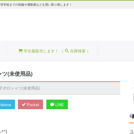
高等学校までの制服や運動着などを買い取り致します！
学生服販売します！ （
在庫検索 ）
ャツ(未使用品)
女子ポロシャツ(未使用品)
atena
Pocket
LINE
*)
ユ