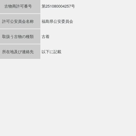
古物商許可番号
第251080004257号
許可公安員会名称
福島県公安委員会
取扱う古物の種類
古着
所在地及び連絡先
以下に記載