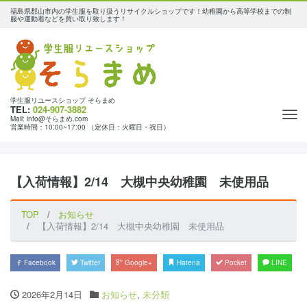
福島県郡山市内の学生服を取り扱うリサイクルショップです！幼稚園から高等学校までの制
服や運動着などを買い取り致します！
学生服リユースショップ そらまめ
TEL:
024-907-3882
Tog
Mail: info@そらまめ.com
営業時間：10:00~17:00 （定休日：火曜日・祝日）
nav
【入荷情報】2/14 大槻中央幼稚園 未使用品
TOP
お知らせ
【入荷情報】2/14 大槻中央幼稚園 未使用品
Facebook
Twitter
Google+
Hatena
Pocket
LINE
2026年2月14日
お知らせ
,
未分類