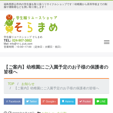
福島県郡山市内の学生服を取り扱うリサイクルショップです！幼稚園から高等学校までの制
服や運動着などを買い取り致します！
学生服リユースショップ そらまめ
TEL:
024-907-3882
Tog
Mail: info@そらまめ.com
営業時間：10:00~17:00 （定休日：火曜日・祝日）
nav
【ご案内】幼稚園にご入園予定のお子様の保護者の
皆様へ
TOP
お知らせ
【ご案内】幼稚園にご入園予定のお子様の保護者の皆様へ
Facebook
Twitter
Google+
Hatena
Pocket
LINE