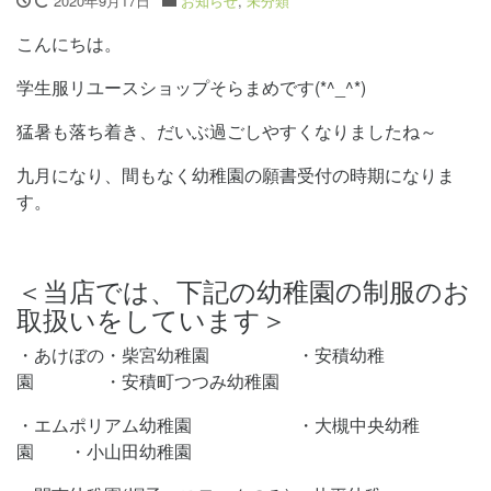
2020年9月17日
お知らせ
,
未分類
こんにちは。
学生服リユースショップそらまめです(*^_^*)
猛暑も落ち着き、だいぶ過ごしやすくなりましたね～
九月になり、間もなく幼稚園の願書受付の時期になりま
す。
＜当店では、下記の幼稚園の制服のお
取扱いをしています＞
・あけぼの・柴宮幼稚園 ・安積幼稚
園 ・安積町つつみ幼稚園
・エムポリアム幼稚園 ・大槻中央幼稚
園 ・小山田幼稚園