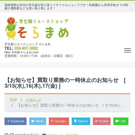
福島県郡山市内の学生服を取り扱うリサイクルショップです！幼稚園から高等学校までの制
服や運動着などを買い取り致します！
学生服リユースショップ そらまめ
TEL:
024-907-3882
Tog
Mail: info@そらまめ.com
営業時間：10:00~17:00 （定休日：火曜日・祝日）
nav
【お知らせ】買取り業務の一時休止のお知らせ [
3/15(水),16(木),17(金) ]
TOP
お知らせ
【お知らせ】買取り業務の一時休止のお知らせ [ 3/15(水),16(木),17(金) ]
Facebook
Twitter
Google+
Hatena
Pocket
LINE