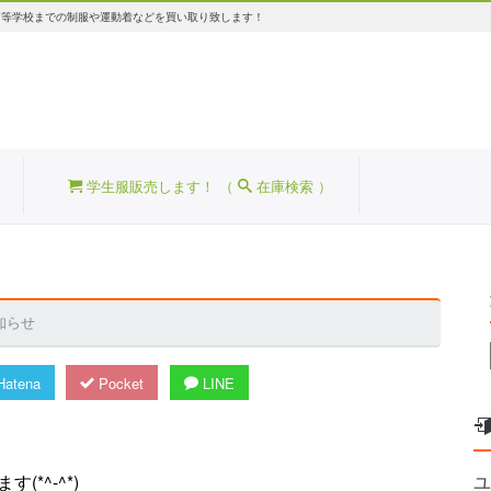
高等学校までの制服や運動着などを買い取り致します！
学生服販売します！ （
在庫検索 ）
知らせ
atena
Pocket
LINE
(*^-^*)
ユ