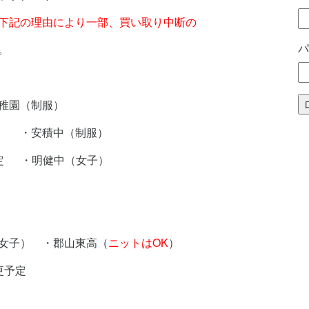
下記の理由により一部、買い取り中断の
パ
。
稚園（制服）
 ・安積中（制服）
定 ・明健中（女子）
女子） ・郡山東高（
ニットはOK
）
更予定