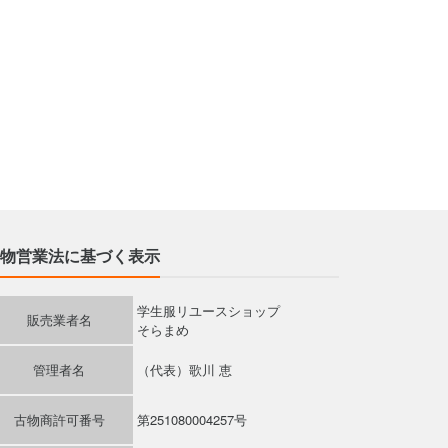
物営業法に基づく表示
学生服リユースショップ
販売業者名
そらまめ
管理者名
（代表）歌川 恵
古物商許可番号
第251080004257号