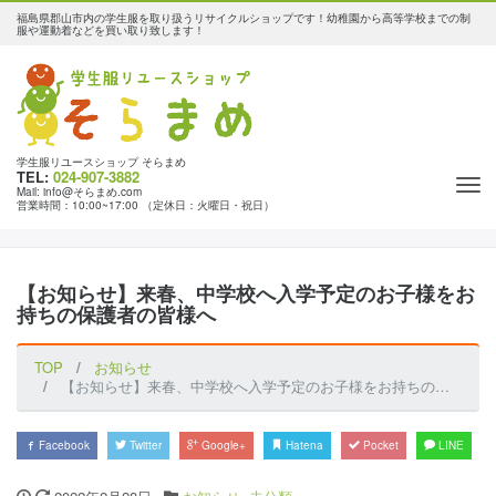
福島県郡山市内の学生服を取り扱うリサイクルショップです！幼稚園から高等学校までの制
服や運動着などを買い取り致します！
学生服リユースショップ そらまめ
TEL:
024-907-3882
Tog
Mail: info@そらまめ.com
営業時間：10:00~17:00 （定休日：火曜日・祝日）
nav
【お知らせ】来春、中学校へ入学予定のお子様をお
持ちの保護者の皆様へ
TOP
お知らせ
【お知らせ】来春、中学校へ入学予定のお子様をお持ちの保護者の皆様へ
Facebook
Twitter
Google+
Hatena
Pocket
LINE