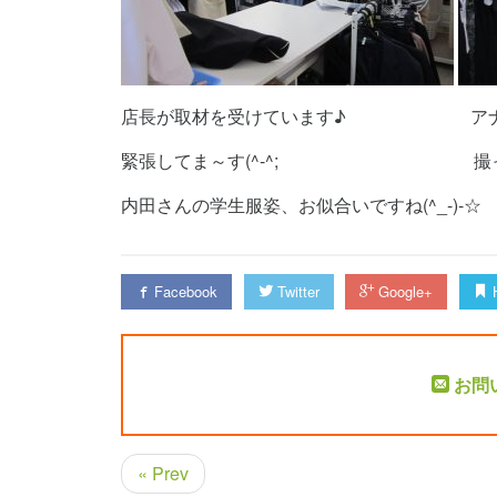
店長が取材を受けています♪ アナウ
緊張してま～す(^-^; 撮っていた
内田さんの学生服姿、お似合いですね(^_-)-☆
Facebook
Twitter
Google+
H
お問
« Prev