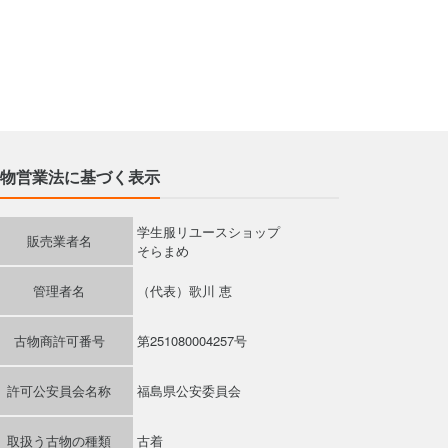
物営業法に基づく表示
学生服リユースショップ
販売業者名
そらまめ
管理者名
（代表）歌川 恵
古物商許可番号
第251080004257号
許可公安員会名称
福島県公安委員会
取扱う古物の種類
古着