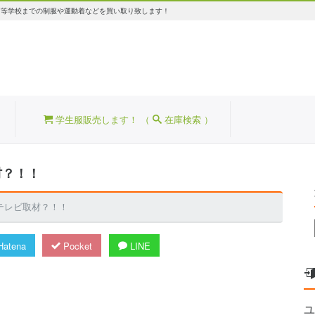
高等学校までの制服や運動着などを買い取り致します！
学生服販売します！ （
在庫検索 ）
材？！！
テレビ取材？！！
atena
Pocket
LINE
ユ