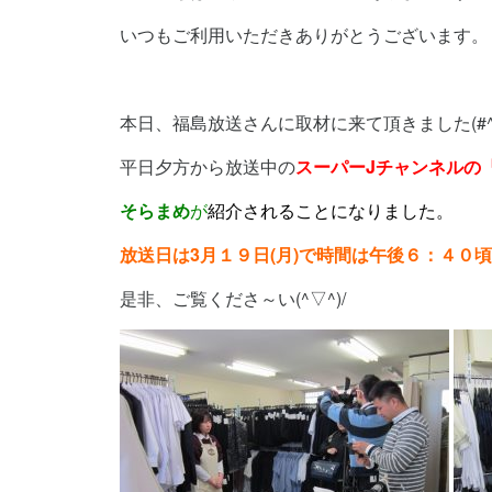
いつもご利用いただきありがとうございます。
本日、福島放送さんに取材に来て頂きました(#^^
平日夕方から放送中の
スーパーJチャンネルの
そらまめ
が
紹介されることになりました。
放送日は3月１９日(月)で時間は午後６：４０
是非、ご覧くださ～い(^▽^)/