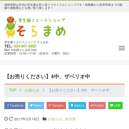
福島県郡山市内の学生服を取り扱うリサイクルショップです！幼稚園から高等学校までの制
服や運動着などを買い取り致します！
学生服リユースショップ そらまめ
TEL:
024-907-3882
Tog
Mail: info@そらまめ.com
営業時間：10:00~17:00 （定休日：火曜日・祝日）
nav
【お売りください】4中、ザベリオ中
TOP
お知らせ
【お売りください】4中、ザベリオ中
Facebook
Twitter
Google+
Hatena
Pocket
LINE
2017年3月19日
お知らせ
,
未分類