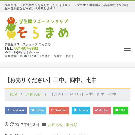
福島県郡山市内の学生服を取り扱うリサイクルショップです！幼稚園から高等学校までの制
服や運動着などを買い取り致します！
学生服リユースショップ そらまめ
TEL:
024-907-3882
Tog
Mail: info@そらまめ.com
営業時間：10:00~17:00 （定休日：火曜日・祝日）
nav
【お売りください】三中、四中、七中
TOP
お知らせ
【お売りください】三中、四中、七中
Facebook
Twitter
Google+
Hatena
Pocket
LINE
2017年4月3日
お知らせ
,
未分類