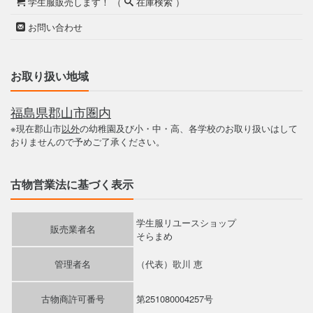
学生服販売します！ （
在庫検索 ）
お問い合わせ
お取り扱い地域
福島県郡山市圏内
※現在郡山市
以外
の幼稚園及び小・中・高、各学校のお取り扱いはして
おりませんので予めご了承ください。
古物営業法に基づく表示
学生服リユースショップ
販売業者名
そらまめ
管理者名
（代表）歌川 恵
古物商許可番号
第251080004257号