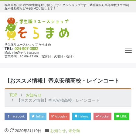
福島県郡山市内の学生服を取り扱うリサイクルショップです！幼稚園から高等学校までの制
服や運動着などを買い取り致します！
学生服リユースショップ そらまめ
TEL:
024-907-3882
Tog
Mail: info@そらまめ.com
営業時間：10:00~17:00 （定休日：火曜日・祝日）
nav
【おススメ情報】帝京安積高校・レインコート
TOP
お知らせ
【おススメ情報】帝京安積高校・レインコート
Facebook
Twitter
Google+
Hatena
Pocket
LINE
2020年3月19日
お知らせ
,
未分類